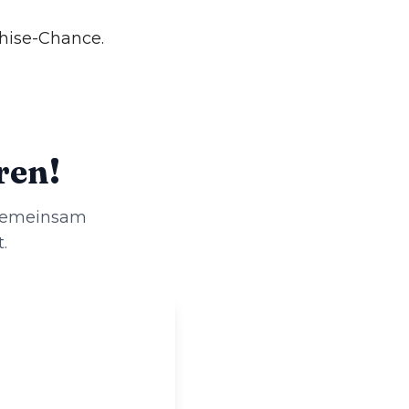
chise-Chance.
ren!
 gemeinsam
.