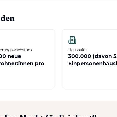
sden
kerungswachstum
Haushalte
00 neue
300.000 (davon 5
ohner:innen pro
Einpersonenhaush