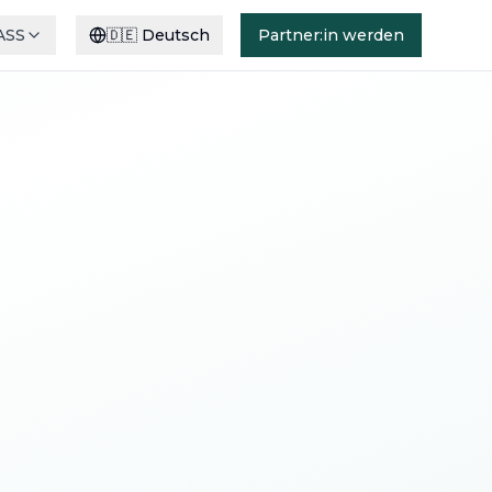
ASS
🇩🇪
Deutsch
Partner:in werden